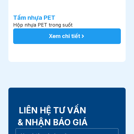
Tấm nhựa PET
T
Hộp nhựa PET trong suốt
B
p
Xem chi tiết
LIÊN HỆ TƯ VẤN
& NHẬN BÁO GIÁ