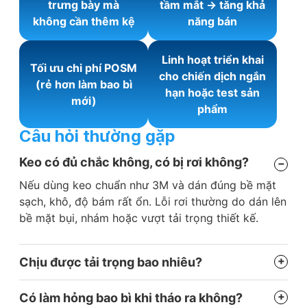
trưng bày mà
tầm mắt → tăng khả
không cần thêm kệ
năng bán
Linh hoạt triển khai
Tối ưu chi phí POSM
cho chiến dịch ngắn
(rẻ hơn làm bao bì
hạn hoặc test sản
mới)
phẩm
Câu hỏi thường gặp
Keo có đủ chắc không, có bị rơi không?
Nếu dùng keo chuẩn như 3M và dán đúng bề mặt
sạch, khô, độ bám rất ổn. Lỗi rơi thường do dán lên
bề mặt bụi, nhám hoặc vượt tải trọng thiết kế.
Chịu được tải trọng bao nhiêu?
Tùy loại. Phổ biến từ 300g – 1kg. Không nên ép quá
giới hạn vì sẽ ảnh hưởng trực tiếp đến độ bền và
Có làm hỏng bao bì khi tháo ra không?