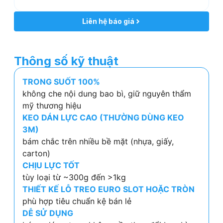
Liên hệ báo giá
Thông số kỹ thuật
TRONG SUỐT 100%
không che nội dung bao bì, giữ nguyên thẩm
mỹ thương hiệu
KEO DÁN LỰC CAO (THƯỜNG DÙNG KEO
3M)
bám chắc trên nhiều bề mặt (nhựa, giấy,
carton)
CHỊU LỰC TỐT
tùy loại từ ~300g đến >1kg
THIẾT KẾ LỖ TREO EURO SLOT HOẶC TRÒN
phù hợp tiêu chuẩn kệ bán lẻ
DỄ SỬ DỤNG