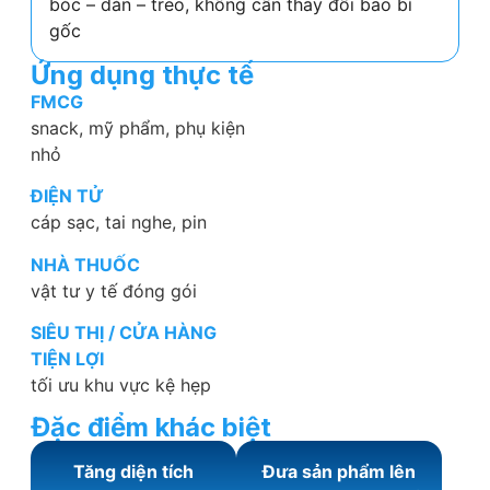
bóc – dán – treo, không cần thay đổi bao bì
gốc
Ứng dụng thực tế
FMCG
snack, mỹ phẩm, phụ kiện
nhỏ
ĐIỆN TỬ
cáp sạc, tai nghe, pin
NHÀ THUỐC
vật tư y tế đóng gói
SIÊU THỊ / CỬA HÀNG
TIỆN LỢI
tối ưu khu vực kệ hẹp
Đặc điểm khác biệt
Tăng diện tích
Đưa sản phẩm lên