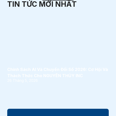
TIN TỨC MỚI NHẤT
Chính Sách AI Và Chuyển Đổi Số 2026: Cơ Hội Và
Thách Thức Cho NGUYÊN THỦY INC
26 Tháng 5, 2026