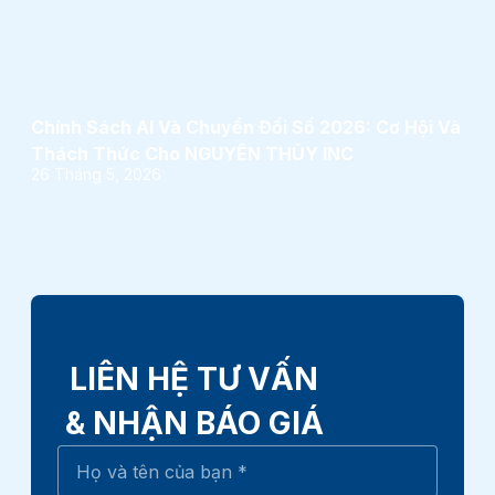
Chính Sách AI Và Chuyển Đổi Số 2026: Cơ Hội Và
Thách Thức Cho NGUYÊN THỦY INC
26 Tháng 5, 2026
LIÊN HỆ TƯ VẤN
& NHẬN BÁO GIÁ