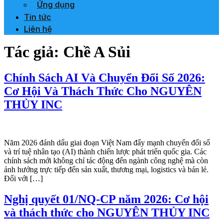
Ứng dụng
Tin tức
Liên hệ
Tác giả:
Chề A Sủi
Chính Sách AI Và Chuyển Đổi Số 2026:
Cơ Hội Và Thách Thức Cho NGUYÊN
THỦY INC
Năm 2026 đánh dấu giai đoạn Việt Nam đẩy mạnh chuyển đổi số
và trí tuệ nhân tạo (AI) thành chiến lược phát triển quốc gia. Các
chính sách mới không chỉ tác động đến ngành công nghệ mà còn
ảnh hưởng trực tiếp đến sản xuất, thương mại, logistics và bán lẻ.
Đối với […]
Nghị quyết 01/NQ-CP năm 2026: Cơ hội
và thách thức cho NGUYÊN THỦY INC