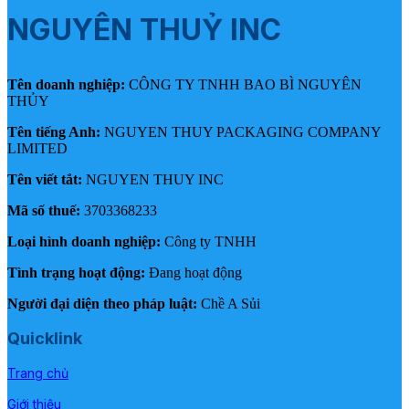
NGUYÊN THUỶ INC
Tên doanh nghiệp:
CÔNG TY TNHH BAO BÌ NGUYÊN
THỦY
Tên tiếng Anh:
NGUYEN THUY PACKAGING COMPANY
LIMITED
Tên viết tắt:
NGUYEN THUY INC
Mã số thuế:
3703368233
Loại hình doanh nghiệp:
Công ty TNHH
Tình trạng hoạt động:
Đang hoạt động
Người đại diện theo pháp luật:
Chề A Sủi
Quicklink
Trang chủ
Giới thiệu