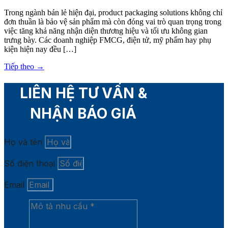
Trong ngành bán lẻ hiện đại, product packaging solutions không chỉ
đơn thuần là bảo vệ sản phẩm mà còn đóng vai trò quan trọng trong
việc tăng khả năng nhận diện thương hiệu và tối ưu không gian
trưng bày. Các doanh nghiệp FMCG, điện tử, mỹ phẩm hay phụ
kiện hiện nay đều […]
Tiếp theo
→
LIÊN HỆ TƯ VẤN &
NHẬN BÁO GIÁ
Họ và tên
Số điện thoại
Email